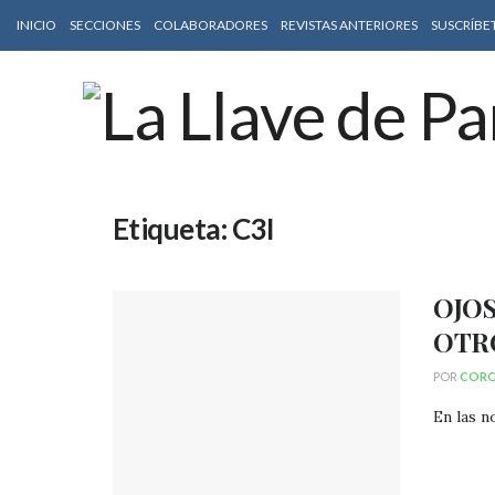
INICIO
SECCIONES
COLABORADORES
REVISTAS ANTERIORES
SUSCRÍBE
Etiqueta:
C3I
OJOS
OTR
POR
CORO
En las n