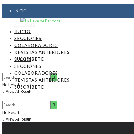
INICIO
SECCIONES
INICIO
SECCIONES
COLABORADORES
COLABORADORES
REVISTAS ANTERIORES
REVISTAS ANTERIORES
SUSCRÍBETE
INICIO
SUSCRÍBETE
SECCIONES
COLABORADORES
REVISTAS ANTERIORES
8, agosto, 2026
No Result
SUSCRÍBETE
View All Result
No Result
Login
View All Result