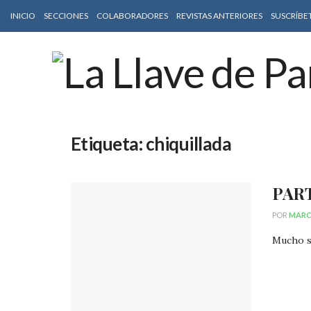
INICIO
SECCIONES
COLABORADORES
REVISTAS ANTERIORES
SUSCRÍBE
Etiqueta:
chiquillada
PAR
POR
MARC
Mucho se