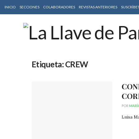
INICIO
SECCIONES
COLABORADORES
REVISTAS ANTERIORES
SUSCRÍBE
Etiqueta:
CREW
CONF
COR
POR
MARÍ
Luisa Ma