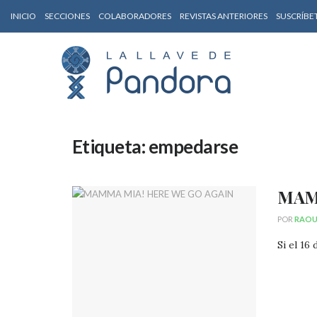
INICIO
SECCIONES
COLABORADORES
REVISTAS ANTERIORES
SUSCRÍBE
Etiqueta:
empedarse
MAM
POR
RAOUL
Si el 16