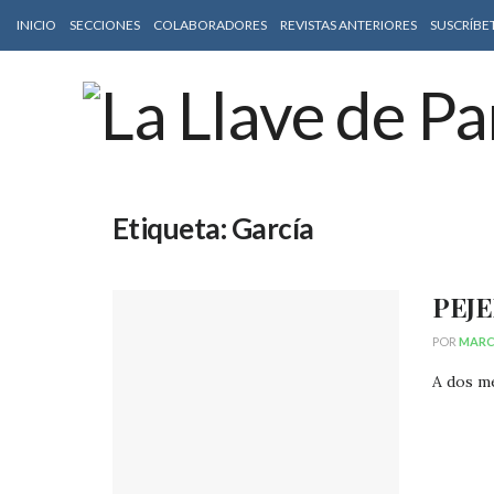
INICIO
SECCIONES
COLABORADORES
REVISTAS ANTERIORES
SUSCRÍBE
Etiqueta:
García
PEJE
POR
MARC
A dos me