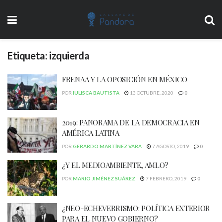
Etiqueta:
izquierda
FRENAA Y LA OPOSICIÓN EN MÉXICO
POR
IULISCA BAUTISTA
13 OCTUBRE, 2020
0
2019: PANORAMA DE LA DEMOCRACIA EN
AMÉRICA LATINA
POR
GERARDO MARTÍNEZ VARA
7 AGOSTO, 2019
0
¿Y EL MEDIOAMBIENTE, AMLO?
POR
MARIO JIMÉNEZ SUÁREZ
7 FEBRERO, 2019
0
¿NEO-ECHEVERRISMO: POLÍTICA EXTERIOR
PARA EL NUEVO GOBIERNO?