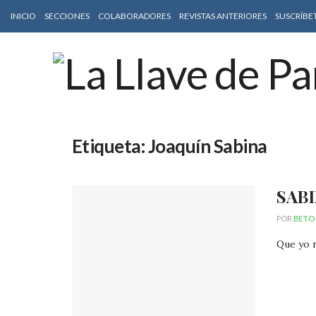
INICIO
SECCIONES
COLABORADORES
REVISTAS ANTERIORES
SUSCRÍBE
Etiqueta:
Joaquín Sabina
SAB
POR
BETO
Que yo n