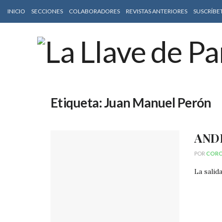
INICIO
SECCIONES
COLABORADORES
REVISTAS ANTERIORES
SUSCRÍBE
Etiqueta:
Juan Manuel Perón
AND
POR
CORO
La salid