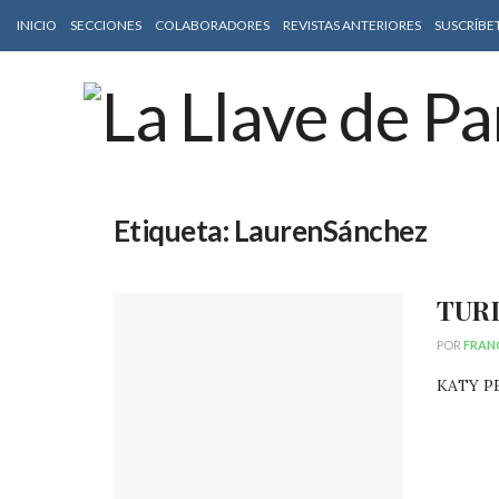
INICIO
SECCIONES
COLABORADORES
REVISTAS ANTERIORES
SUSCRÍBE
Etiqueta:
LaurenSánchez
TURI
POR
FRAN
KATY PER