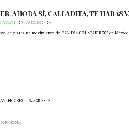
ER, AHORA SÍ, CALLADITA, TE HARÁS 
HA OLAIZ
9 MARZO, 2020
0
zo, se platea un movimiento de “UN DÍA SIN MUJERES” en México. P
 ANTERIORES
SUSCRÍBETE
 DE PANDORA.