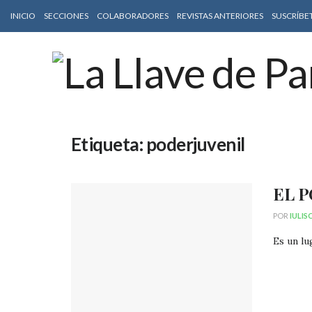
INICIO
SECCIONES
COLABORADORES
REVISTAS ANTERIORES
SUSCRÍBE
Etiqueta:
poderjuvenil
EL P
POR
IULIS
Es un lu