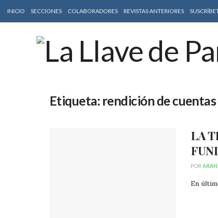
INICIO
SECCIONES
COLABORADORES
REVISTAS ANTERIORES
SUSCRÍBE
Etiqueta:
rendición de cuentas
LA 
FUN
POR
ARAN
En últim