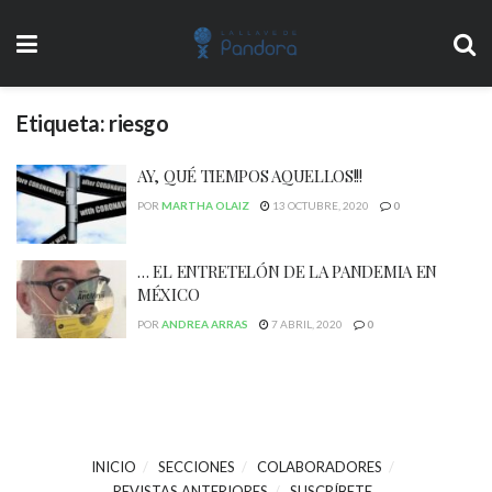
Etiqueta:
riesgo
AY, QUÉ TIEMPOS AQUELLOS!!!
POR
MARTHA OLAIZ
13 OCTUBRE, 2020
0
… EL ENTRETELÓN DE LA PANDEMIA EN
MÉXICO
POR
ANDREA ARRAS
7 ABRIL, 2020
0
INICIO
SECCIONES
COLABORADORES
REVISTAS ANTERIORES
SUSCRÍBETE