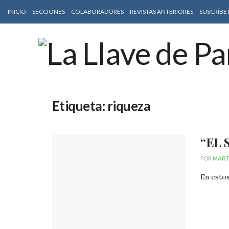
INICIO
SECCIONES
COLABORADORES
REVISTAS ANTERIORES
SUSCRÍBE
Etiqueta:
riqueza
“EL
POR
MART
En estos