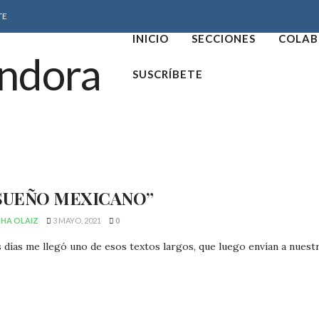
TE
INICIO
SECCIONES
COLAB
SUSCRÍBETE
 SUEÑO MEXICANO”
HA OLAIZ
3 MAYO, 2021
0
 días me llegó uno de esos textos largos, que luego envían a nuest