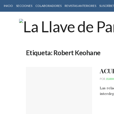
INICIO
SECCIONES
COLABORADORES
REVISTAS ANTERIORES
SUSCRÍBE
Etiqueta:
Robert Keohane
ACU
POR
JUAN
Las rela
interdep