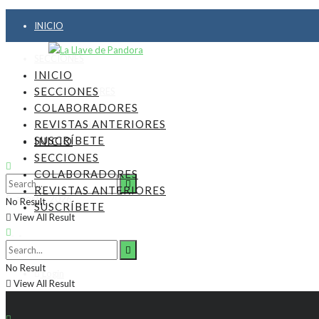
INICIO
SECCIONES
INICIO
SECCIONES
COLABORADORES
COLABORADORES
REVISTAS ANTERIORES
REVISTAS ANTERIORES
SUSCRÍBETE
INICIO
SUSCRÍBETE
SECCIONES
COLABORADORES
REVISTAS ANTERIORES
5, agosto, 2026
No Result
SUSCRÍBETE
View All Result
No Result
Login
View All Result