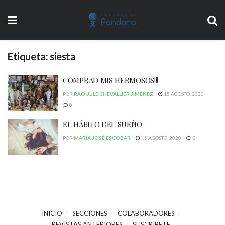
Etiqueta:
siesta
COMPRAD MIS HERMOSOS!!!
POR
RAOUL LE CHEVALLIER JIMÉNEZ
15 AGOSTO, 2020
0
EL HÁBITO DEL SUEÑO
POR
MARÍA JOSÉ ESCOBAR
15 AGOSTO, 2020
0
INICIO
SECCIONES
COLABORADORES
REVISTAS ANTERIORES
SUSCRÍBETE