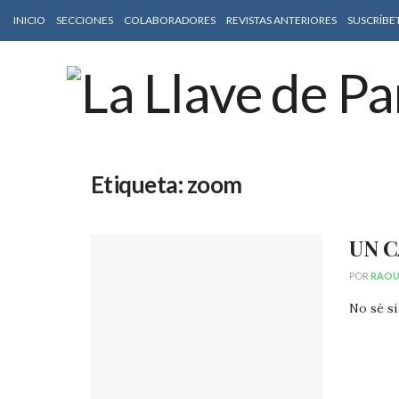
INICIO
SECCIONES
COLABORADORES
REVISTAS ANTERIORES
SUSCRÍBE
Etiqueta:
zoom
UN 
POR
RAOUL
No sé si