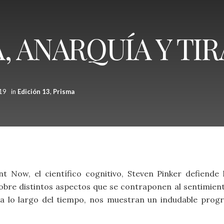
 ANARQUÍA Y TIR
019
in
Edición 13
,
Prisma
nt Now, el científico cognitivo, Steven Pinker defiende
sobre distintos aspectos que se contraponen al sentimien
 a lo largo del tiempo, nos muestran un indudable progr