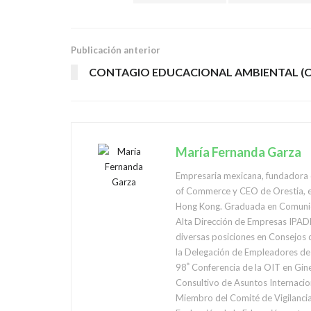
Publicación anterior
CONTAGIO EDUCACIONAL AMBIENTAL (C
María Fernanda Garza
Empresaria mexicana, fundadora d
of Commerce y CEO de Orestia, em
Hong Kong. Graduada en Comunica
Alta Dirección de Empresas IPADE
diversas posiciones en Consejos 
la Delegación de Empleadores de 
98ﹾ Conferencia de la OIT en Ginebra, Suiza. Ha sido nombrada representante del Sector Empresarial ante diversas instancias gubernamentales como el Comité
Consultivo de Asuntos Internacio
Miembro del Comité de Vigilancia