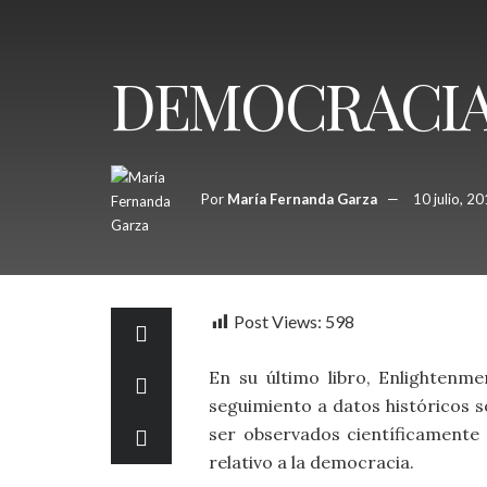
DEMOCRACIA,
Por
María Fernanda Garza
10 julio, 2
Post Views:
598
En su último libro, Enlightenme
seguimiento a datos históricos 
ser observados científicamente
relativo a la democracia.