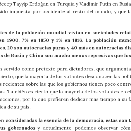
Recep Tayyip Erdoğan en Turquía y Vladimir Putin en Rusia, 
sido impuesta por occidente al resto del mundo, y que la
rtes de la población mundial vivían en sociedades rel
 en 1900, 7% en 1850 y 1% en 1816. La población mun
es, 20 son autocracias puras y 40 más en autocracias di
ias de Rusia y China son mucho menos represivas que lo
n servido como pretexto para dictadores, que argumentan 
cierto, que la mayoría de los votantes desconocen las polít
es recientes sobre las que los gobiernos tienen poco co
ías. También es cierto que la mayoría de los votantes en
lecciones, por lo que prefieren dedicar más tiempo a su fa
ica de su país.
on consideradas la esencia de la democracia, estas son 
sus gobernados
y, actualmente, podemos observar cómo l