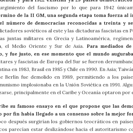
surgimiento del fascismo por lo que para 1942 única
érmino de la II GM, una segunda etapa toma fuerza al 
 el número de democracias reconocidas a treinta y se
ctadores soviéticos al este y las dictaduras fascistas en
as juntas militares en Grecia y Latinoamérica, regímen
a, el Medio Oriente y Sur de Asia.
Para mediados de 
, y fue justo, en ese momento que el mundo auguraba e
litares y fascistas de Europa del Sur se fueron derrumban
ina en 1983, Brasil en 1985 y Chile en 1990. En Asia; Taiwán
e Berlín fue demolido en 1989, permitiendo a los país
munismo implosionaba en la Unión Soviética en 1991. Algu
izarse, principalmente en el Caribe y Oceanía optaron por
ibe su famoso ensayo en el que propone que las democr
o por fin había llegado a un consenso sobre la mejor f
oco después surgirían los gobiernos teocráticos en paíse
os parecían estar deslizándose hacia el autoritarismo co