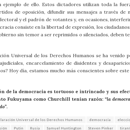
 ejemplo de ello. Estos dictadores utilizan toda la fue
artidos de oposición, difundir sus mensajes a través de
electoral y el padrón de votantes y, en ocasiones, interfer
racia consiste en la libertad de expresión, los ciudadanos
bierno sin temor a ser reprimidos o silenciados, deben te
ración Universal de los Derechos Humanos se ha venido 
judiciales, encarcelamiento de disidentes y desaparicio
ernos? Hoy día, estamos mucho más conscientes sobre este
n de la democracia es tortuoso e intrincado y sus efec
to Fukuyama como Churchill tenían razón:
“la democra
do”
.
laración Universal de los Derechos Humanos
democracia
elecci
sión
Putin
Rusia
Samuel Huntington
Steven Pinker
tiran