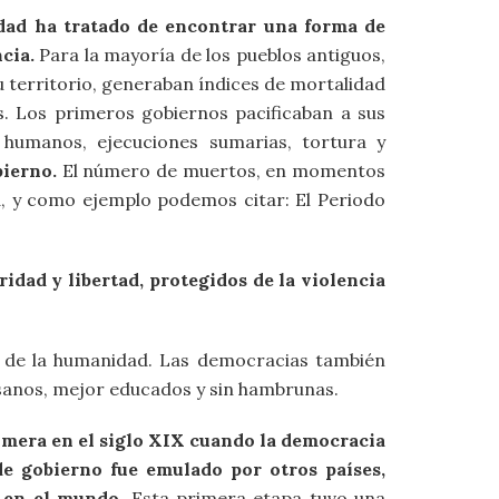
dad ha tratado de encontrar una forma de
cia.
Para la mayoría de los pueblos antiguos,
u territorio, generaban índices de mortalidad
s. Los primeros gobiernos pacificaban a sus
s humanos, ejecuciones sumarias, tortura y
bierno.
El número de muertos, en momentos
ta, y como ejemplo podemos citar: El Periodo
dad y libertad, protegidos de la violencia
to de la humanidad. Las democracias también
anos, mejor educados y sin hambrunas.
imera en el siglo XIX cuando la democracia
de gobierno fue emulado por otros países,
s en el mundo
. Esta primera etapa tuvo una