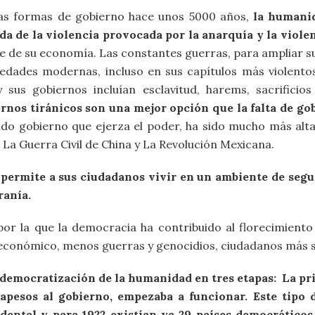
ras formas de gobierno hace unos 5000 años,
la humani
a de la violencia provocada por la anarquía y la violen
nte de su economía. Las constantes guerras, para ampliar s
iedades modernas, incluso en sus capítulos más violento
 sus gobiernos incluían esclavitud, harems, sacrificio
rnos tiránicos son una mejor opción que la falta de go
stido gobierno que ejerza el poder, ha sido mucho más al
, La Guerra Civil de China y La Revolución Mexicana.
ermite a sus ciudadanos vivir en un ambiente de seguri
ranía.
por la que la democracia ha contribuido al florecimien
económico, menos guerras y genocidios, ciudadanos más s
democratización de la humanidad en tres etapas: La pr
apesos al gobierno, empezaba a funcionar. Este tipo 
dental y para 1922 existían ya 29 países democrático