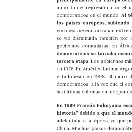
importante regresión con el 
democráticos en el mundo.
Al t
los países europeos, subiendo
europeas se encontraban entre di
se vio disminuida también por l
gobiernos comunistas en Áfric
democráticos se tornaba oscuro
tercera etapa
. Los gobiernos mi
en 1976. En América Latina; Argent
e Indonesia en 1998. El muro d
democráticos, a la vez que el co
las últimas colonias en independ
En 1989 Francis Fukuyama escr
historia” debido a que el mund
adelantaba a su época, ya que p
China. Muchos países democrátic