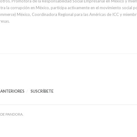
e otros. Promotora de la Responsabilidad Social Empresarial en México y mi
ra la corrupción en México, participa activamente en el movimiento social po
ommerce) México, Coordinadora Regional para las Américas de ICC y miembro 
resas.
 ANTERIORES
SUSCRÍBETE
 DE PANDORA.