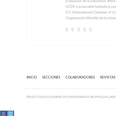
Evaluación de la Educación, entr
OCDE e incansable luchadora cont
ICC (International Chamber of C
Organización Mundial de las Emp
INICIO
SECCIONES
COLABORADORES
REVISTAS
©2023 TODOS LOS DERECHOS RESERVADOS. REVISTA LA LLAVE