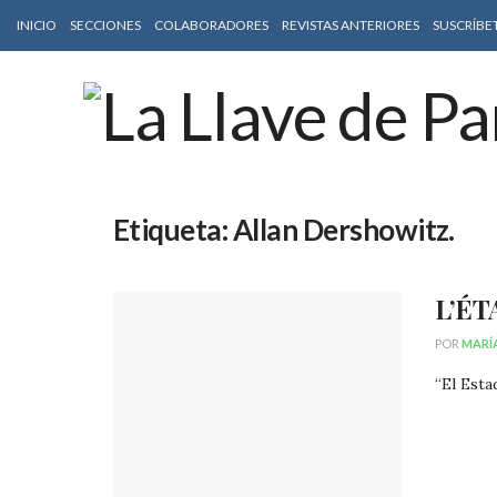
INICIO
SECCIONES
COLABORADORES
REVISTAS ANTERIORES
SUSCRÍBE
Etiqueta:
Allan Dershowitz.
L’ÉT
POR
MARÍ
“El Esta