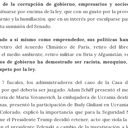
o de la corrupción de gobierno, empresarios y socie
tuarse por encima de la ley; que con su gusto por la pro
carnio y la humillación; que en su interés por exculparse 
cta sumisión del Senado.
ado a sí mismo como emprendedor, sus políticas han 
r
etiro del Acuerdo Climático de París, retiro del libr
l medio ambiente, retiro militar en Siria y Afganistán, re
os de gobierno ha demostrado ser racista, mezquino, 
peto por la ley.
7 fiscales, los administradores del caso de la Casa d
por qué debería ser juzgado. Adam Schiff presentó el m
storia de Maria Yovanovich, la embajadora de Ucrania dest
exas, presentó la participación de Rudy Giuliani en Ucrani
olorado, explicó la importancia que para la Seguridad 
ue el Presidente Trump decidió retener, acto que viola la
on el presidente Zelenski a cambio de la investigación a 