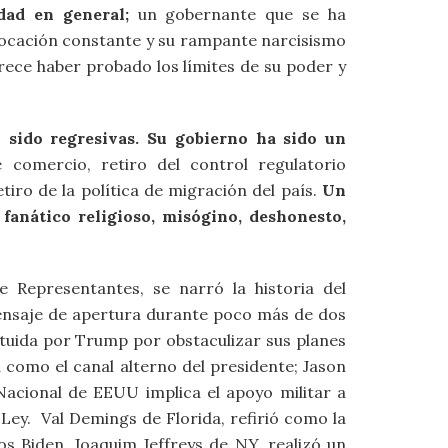
dad en general;
un gobernante que se ha
vocación constante y su rampante narcisismo
parece haber probado los límites de su poder y
sido regresivas. Su gobierno ha sido un
e comercio, retiro del control regulatorio
tiro de la política de migración del país.
Un
fanático religioso, misógino, deshonesto,
e Representantes, se narró la historia del
ensaje de apertura durante poco más de dos
ituida por Trump por obstaculizar sus planes
a como el canal alterno del presidente; Jason
Nacional de EEUU implica el apoyo militar a
 Ley. Val Demings de Florida, refirió como la
los Biden. Joaquim Jeffreys de NY, realizó un