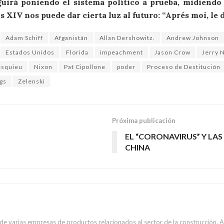
uirá poniendo el sistema político a prueba, midiendo la
s XIV nos puede dar cierta luz al futuro: “Aprés moi, le d
Adam Schiff
Afganistán
Allan Dershowitz.
Andrew Johnson
Estados Unidos
Florida
impeachment
Jason Crow
Jerry 
squieu
Nixon
Pat Cipollone
poder
Proceso de Destitución
gs
Zelenski
Próxima publicación
EL “CORONAVIRUS” Y LA
CHINA
e varias empresas de productos relacionados al sector de la construcción. 