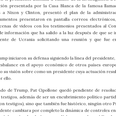
pción presentada por la Casa Blanca de la famosa llama
s a Nixon y Clinton, presentó el plan de la administr
umentos presentaron en pantalla correos electrónicos,
ocenas de videos con los testimonios presentados al Con
 información que ha salido a la luz después de que se in
sidente de Ucrania solicitando una reunión y que fue
mp iniciaron su defensa siguiendo la línea del presidente,
esbalance en el apoyo económico de otros países europeo
 su visión sobre como un presidente cuya actuación resulte
 ello.
gado de Trump, Pat Cipollone quedó pendiente de resolu
 testigos, además de ser un encubrimiento político partid
n testigos), sino que también fue histórico, ningún otro P
edente cambiara por completo la dinámica de controles en 