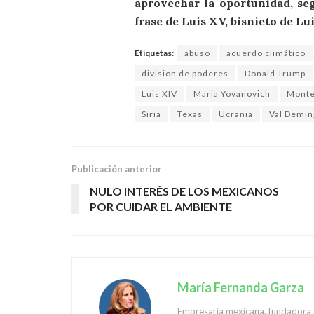
aprovechar la oportunidad, seg
frase de Luis XV, bisnieto de Lui
Etiquetas:
abuso
acuerdo climático
división de poderes
Donald Trump
Luis XIV
Maria Yovanovich
Monte
Siria
Texas
Ucrania
Val Demin
Publicación anterior
NULO INTERÉS DE LOS MEXICANOS
POR CUIDAR EL AMBIENTE
María Fernanda Garza
Empresaria mexicana, fundadora d