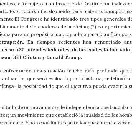
icativo, está sujeto a un Proceso de Destitución, incluye
nte. Este recurso fue diseñado para
“cubrir una amplia ga
ente El Congreso ha identificado tres tipos generales d
debidamente de los poderes de la oficina; (2) comportamien
 oficina para un propósito inapropiado o para beneficio per
orrupción
. En tiempos recientes han renunciado an
ceso a 20 oficiales federales, de los cuales 15 han sido
nson, Bill Clinton y Donald Trump.
 enfrentaron una situación mucho más profunda que e
actuación, que será evaluada por la historia, redefinió la
fensa- la posibilidad de que el Ejecutivo pueda evadir la 
sultado de un movimiento de independencia que buscaba ale
itos; un movimiento que estableció la igualdad de los hom
l presidente. Y son esos límites justo los que ahora se verán