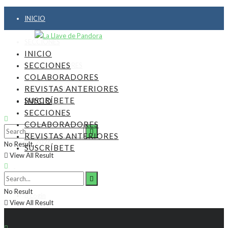
INICIO
SECCIONES
INICIO
SECCIONES
COLABORADORES
COLABORADORES
REVISTAS ANTERIORES
REVISTAS ANTERIORES
SUSCRÍBETE
INICIO
SUSCRÍBETE
SECCIONES
COLABORADORES
REVISTAS ANTERIORES
9, agosto, 2026
No Result
SUSCRÍBETE
View All Result
No Result
Login
View All Result