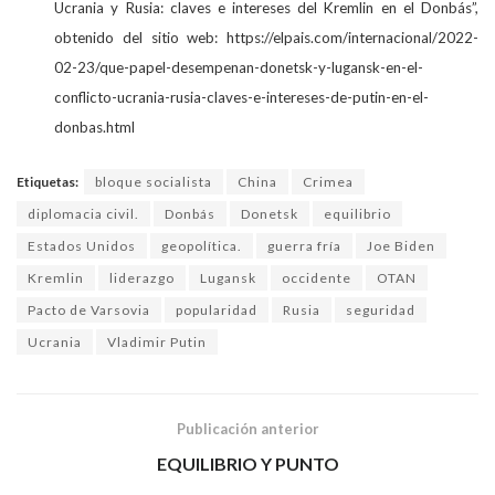
Ucrania y Rusia: claves e intereses del Kremlin en el Donbás”,
obtenido del sitio web: https://elpais.com/internacional/2022-
02-23/que-papel-desempenan-donetsk-y-lugansk-en-el-
conflicto-ucrania-rusia-claves-e-intereses-de-putin-en-el-
donbas.html
Etiquetas:
bloque socialista
China
Crimea
diplomacia civil.
Donbás
Donetsk
equilibrio
Estados Unidos
geopolítica.
guerra fría
Joe Biden
Kremlin
liderazgo
Lugansk
occidente
OTAN
Pacto de Varsovia
popularidad
Rusia
seguridad
Ucrania
Vladimir Putin
Publicación anterior
EQUILIBRIO Y PUNTO