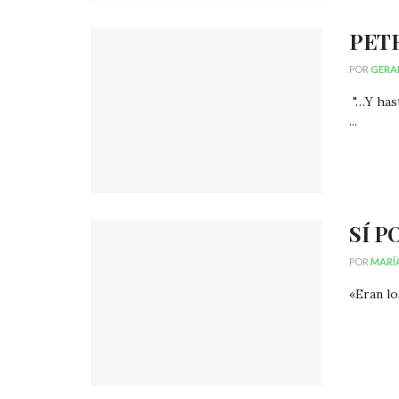
PET
POR
GERA
"…Y has
...
SÍ 
POR
MARÍ
«Eran lo