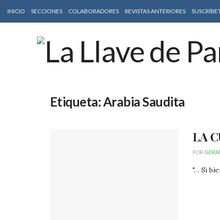
INICIO
SECCIONES
COLABORADORES
REVISTAS ANTERIORES
SUSCRÍBE
Etiqueta:
Arabia Saudita
LA C
POR
GERA
"… Si bi