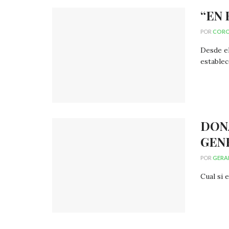
“EN 
POR
CORO
Desde el
establece
DONA
GEN
POR
GERA
Cual si 