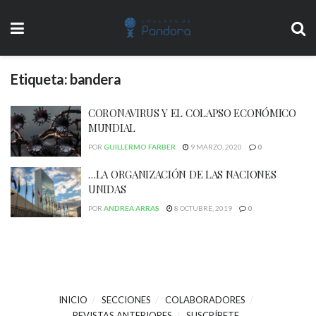
Etiqueta:
bandera
CORONAVIRUS Y EL COLAPSO ECONÓMICO
MUNDIAL
POR
GUILLERMO FARBER
9 MARZO, 2020
0
…LA ORGANIZACIÓN DE LAS NACIONES
UNIDAS
POR
ANDREA ARRAS
8 OCTUBRE, 2019
0
INICIO
SECCIONES
COLABORADORES
REVISTAS ANTERIORES
SUSCRÍBETE