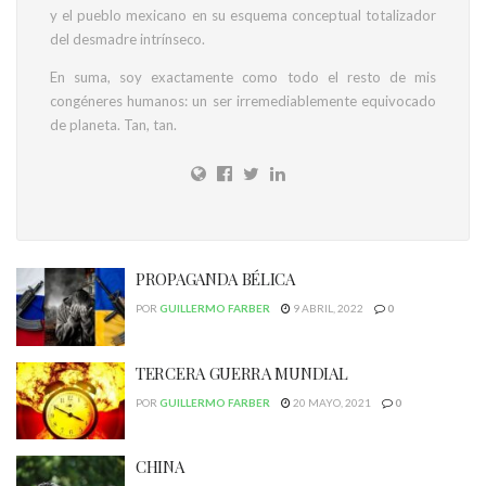
y el pueblo mexicano en su esquema conceptual totalizador
del desmadre intrínseco.
En suma, soy exactamente como todo el resto de mis
congéneres humanos: un ser irremediablemente equivocado
de planeta. Tan, tan.
PROPAGANDA BÉLICA
POR
GUILLERMO FARBER
9 ABRIL, 2022
0
TERCERA GUERRA MUNDIAL
POR
GUILLERMO FARBER
20 MAYO, 2021
0
CHINA