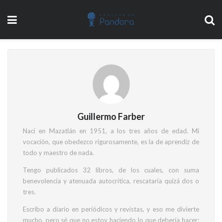
Guillermo Farber
Nací en Mazatlán en 1951, a los tres años de edad. Mi
vocación, que obedezco rigurosamente, es la de aprendiz de
todo y maestro de nada.
Tengo publicados 32 libros, de los cuales, con suma
benevolencia y atenuada autocrítica, rescataría quizá dos o
tres.
Escribo a diario en periódicos y revistas, y eso me divierte
mucho, pero sé que no estoy haciendo lo que debería hacer: