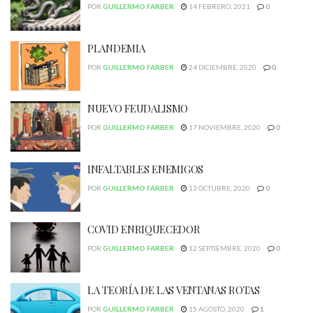
POR
GUILLERMO FARBER
14 FEBRERO, 2021
0
PLANDEMIA
POR
GUILLERMO FARBER
24 DICIEMBRE, 2020
0
NUEVO FEUDALISMO
POR
GUILLERMO FARBER
17 NOVIEMBRE, 2020
0
INFALTABLES ENEMIGOS
POR
GUILLERMO FARBER
13 OCTUBRE, 2020
0
COVID ENRIQUECEDOR
POR
GUILLERMO FARBER
12 SEPTIEMBRE, 2020
0
LA TEORÍA DE LAS VENTANAS ROTAS
POR
GUILLERMO FARBER
15 AGOSTO, 2020
1