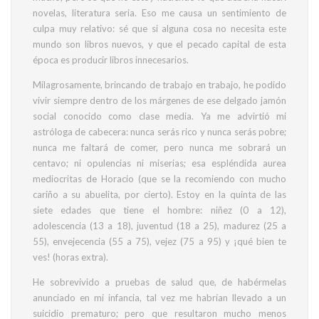
novelas, literatura seria. Eso me causa un sentimiento de
culpa muy relativo: sé que si alguna cosa no necesita este
mundo son libros nuevos, y que el pecado capital de esta
época es producir libros innecesarios.
Milagrosamente, brincando de trabajo en trabajo, he podido
vivir siempre dentro de los márgenes de ese delgado jamón
social conocido como clase media. Ya me advirtió mi
astróloga de cabecera: nunca serás rico y nunca serás pobre;
nunca me faltará de comer, pero nunca me sobrará un
centavo; ni opulencias ni miserias; esa espléndida aurea
mediocritas de Horacio (que se la recomiendo con mucho
cariño a su abuelita, por cierto). Estoy en la quinta de las
siete edades que tiene el hombre: niñez (0 a 12),
adolescencia (13 a 18), juventud (18 a 25), madurez (25 a
55), envejecencia (55 a 75), vejez (75 a 95) y ¡qué bien te
ves! (horas extra).
He sobrevivido a pruebas de salud que, de habérmelas
anunciado en mi infancia, tal vez me habrían llevado a un
suicidio prematuro; pero que resultaron mucho menos