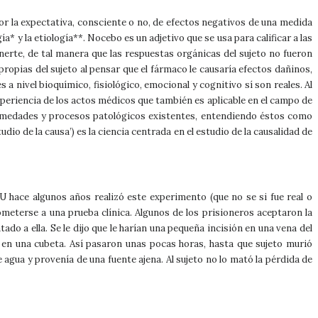
r la expectativa, consciente o no, de efectos negativos de una medida
* y la etiología**. Nocebo es un adjetivo que se usa para calificar a las
erte, de tal manera que las respuestas orgánicas del sujeto no fueron
opias del sujeto al pensar que el fármaco le causaría efectos dañinos,
a nivel bioquímico, fisiológico, emocional y cognitivo sí son reales. Al
xperiencia de los actos médicos que también es aplicable en el campo de
enfermedades y procesos patológicos existentes, entendiendo éstos como
dio de la causa’) es la ciencia centrada en el estudio de la causalidad de
 hace algunos años realizó este experimento (que no se si fue real o
meterse a una prueba clínica. Algunos de los prisioneros aceptaron la
o a ella. Se le dijo que le harían una pequeña incisión en una vena del
 en una cubeta. Así pasaron unas pocas horas, hasta que sujeto murió
agua y provenía de una fuente ajena. Al sujeto no lo mató la pérdida de