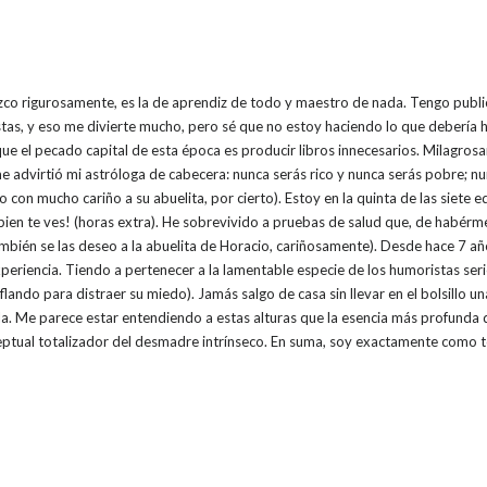
zco rigurosamente, es la de aprendiz de todo y maestro de nada. Tengo publi
evistas, y eso me divierte mucho, pero sé que no estoy haciendo lo que debería 
 que el pecado capital de esta época es producir libros innecesarios. Milagro
advirtió mi astróloga de cabecera: nunca serás rico y nunca serás pobre; nu
con mucho cariño a su abuelita, por cierto). Estoy en la quinta de las siete e
 bien te ves! (horas extra). He sobrevivido a pruebas de salud que, de habérme
mbién se las deseo a la abuelita de Horacio, cariñosamente). Desde hace 7 añ
periencia. Tiendo a pertenecer a la lamentable especie de los humoristas serio
chiflando para distraer su miedo). Jamás salgo de casa sin llevar en el bolsillo 
la. Me parece estar entendiendo a estas alturas que la esencia más profunda del
ceptual totalizador del desmadre intrínseco. En suma, soy exactamente como