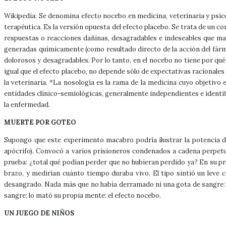
Wikipedia: Se denomina efecto nocebo en medicina, veterinaria y psic
terapéutica. Es la versión opuesta del efecto placebo. Se trata de un co
respuestas o reacciones dañinas, desagradables e indeseables que man
generadas químicamente (como resultado directo de la acción del fárma
dolorosos y desagradables. Por lo tanto, en el nocebo no tiene por qué 
igual que el efecto placebo, no depende sólo de expectativas racionale
la veterinaria. *La nosología es la rama de la medicina cuyo objetivo
entidades clínico-semiológicas, generalmente independientes e identificab
la enfermedad.
MUERTE POR GOTEO
Supongo que este experimento macabro podría ilustrar la potencia de
apócrifo). Convocó a varios prisioneros condenados a cadena perpetua
prueba: ¿total qué podían perder que no hubieran perdido ya? En su pru
brazo, y medirían cuánto tiempo duraba vivo. El tipo sintió un leve
desangrado. Nada más que no había derramado ni una gota de sangre: la 
sangre; lo mató su propia mente: el efecto nocebo.
UN JUEGO DE NIÑOS