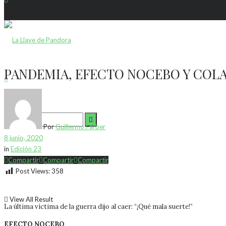
PANDEMIA, EFECTO NOCEBO Y CO
Por
Guillermo Farber
8 junio, 2020
in
Edición 23
No Result
Compartir
Compartir
Compartir
Post Views:
358
View All Result
La última víctima de la guerra dijo al caer: “¡Qué mala suerte!”
EFECTO NOCEBO