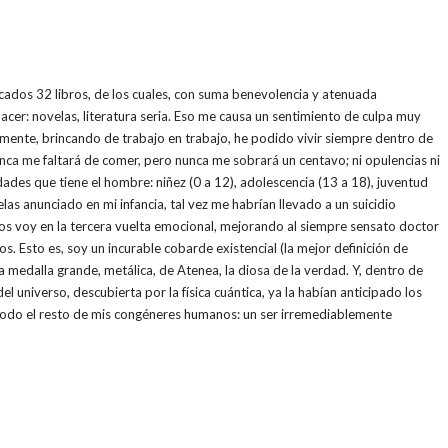
cados 32 libros, de los cuales, con suma benevolencia y atenuada
hacer: novelas, literatura seria. Eso me causa un sentimiento de culpa muy
samente, brincando de trabajo en trabajo, he podido vivir siempre dentro de
nca me faltará de comer, pero nunca me sobrará un centavo; ni opulencias ni
dades que tiene el hombre: niñez (0 a 12), adolescencia (13 a 18), juventud
las anunciado en mi infancia, tal vez me habrían llevado a un suicidio
os voy en la tercera vuelta emocional, mejorando al siempre sensato doctor
s. Esto es, soy un incurable cobarde existencial (la mejor definición de
una medalla grande, metálica, de Atenea, la diosa de la verdad. Y, dentro de
 universo, descubierta por la física cuántica, ya la habían anticipado los
 todo el resto de mis congéneres humanos: un ser irremediablemente