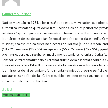
Guillermo Farber
Nací en Mazatlán en 1951, a los tres años de edad. Mi vocación, que obede
autocrítica, rescataría quizá dos o tres. Escribo a diario en periódicos y r
relativo: sé que si alguna cosa no necesita este mundo son libros nuevos, y
los márgenes de ese delgado jamón social conocido como clase media. Ya me 
miserias; esa espléndida aurea mediocritas de Horacio (que se la recomiendo 
(18 a 25), madurez (25 a 55), envejecencia (55 a 75), vejez (75 a 95) y ¡qué
prematuro; pero que resultaron mucho menos temibles ya en la práctica (ta
Johnson: el tercer matrimonio es el tenaz triunfo de la esperanza sobre la ex
humorista se la leí a Pitigrilli: un niño asustado que atraviesa la oscuridad 
los márgenes de mi sentimiento fundamental (el miedo), procuro ser fiel a el
taoístas en su noción de Tai- Chi, y el pueblo mexicano en su esquema con
equivocado de planeta. Tan, tan.
Próxima publicación