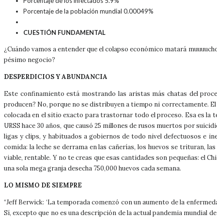
Porcentaje de los infectados 5.9%
Porcentaje de la población mundial 0.00049%
CUESTIÓN FUNDAMENTAL
¿Cuándo vamos a entender que el colapso económico matará muuuucho más 
pésimo negocio?
DESPERDICIOS Y ABUNDANCIA
Este confinamiento está mostrando las aristas más chatas del proce
producen? No, porque no se distribuyen a tiempo ni correctamente. El s
colocada en el sitio exacto para trastornar todo el proceso. Esa es la 
URSS hace 30 años, que causó 25 millones de rusos muertos por suicidio
ligas y clips, y habituados a gobiernos de todo nivel defectuosos e 
comida: la leche se derrama en las cañerías, los huevos se trituran, 
viable, rentable. Y no te creas que esas cantidades son pequeñas: el Chi
una sola mega granja desecha 750,000 huevos cada semana.
LO MISMO DE SIEMPRE
“Jeff Berwick: ‘La temporada comenzó con un aumento de la enfermedad 
Sí, excepto que no es una descripción de la actual pandemia mundial de 