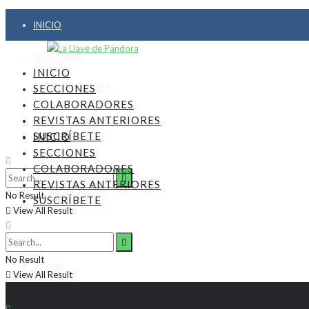
INICIO
SECCIONES
INICIO
SECCIONES
COLABORADORES
COLABORADORES
REVISTAS ANTERIORES
REVISTAS ANTERIORES
SUSCRÍBETE
INICIO
SUSCRÍBETE
SECCIONES
COLABORADORES
REVISTAS ANTERIORES
6, agosto, 2026
No Result
SUSCRÍBETE
View All Result
No Result
Login
View All Result