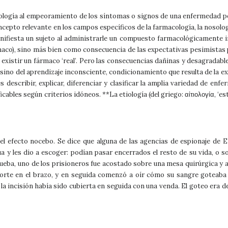
ología al empeoramiento de los síntomas o signos de una enfermedad po
ncepto relevante en los campos específicos de la farmacología, la nosología
ifiesta un sujeto al administrarle un compuesto farmacológicamente in
co), sino más bien como consecuencia de las expectativas pesimistas pr
existir un fármaco ‘real’. Pero las consecuencias dañinas y desagradables 
s sino del aprendizaje inconsciente, condicionamiento que resulta de la e
 es describir, explicar, diferenciar y clasificar la amplia variedad de 
les según criterios idóneos. **La etiología (del griego: αἰτιολογία, ‘estu
l efecto nocebo. Se dice que alguna de las agencias de espionaje de EU
 y les dio a escoger: podían pasar encerrados el resto de su vida, o so
eba, uno de los prisioneros fue acostado sobre una mesa quirúrgica y atad
 corte en el brazo, y en seguida comenzó a oír cómo su sangre goteaba
incisión había sido cubierta en seguida con una venda. El goteo era de 