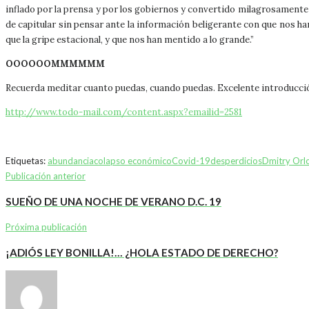
inflado por la prensa y por los gobiernos y convertido milagrosamente 
de capitular sin pensar ante la información beligerante con que nos ha
que la gripe estacional, y que nos han mentido a lo grande.”
OOOOOOMMMMMM
Recuerda meditar cuanto puedas, cuando puedas. Excelente introducción
http://www.todo-mail.com/content.aspx?emailid=2581
Etiquetas:
abundancia
colapso económico
Covid-19
desperdicios
Dmitry Orl
Publicación anterior
SUEÑO DE UNA NOCHE DE VERANO D.C. 19
Próxima publicación
¡ADIÓS LEY BONILLA!… ¿HOLA ESTADO DE DERECHO?