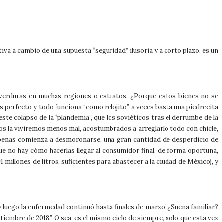
va a cambio de una supuesta “seguridad” ilusoria y a corto plazo, es un
 verduras en muchas regiones o estratos. ¿Porque estos bienes no se
 perfecto y todo funciona “como relojito”, a veces basta una piedrecita
ste colapso de la “plandemia”, que los soviéticos tras el derrumbe de la
nos la viviremos menos mal, acostumbrados a arreglarlo todo con chicle,
e apenas comienza a desmoronarse, una gran cantidad de desperdicio de
ue no hay cómo hacerlas llegar al consumidor final, de forma oportuna,
 millones de litros, suficientes para abastecer a la ciudad de México), y
 luego la enfermedad continuó hasta finales de marzo’.¿Suena familiar?
tiembre de 2018.” O sea, es el mismo ciclo de siempre, solo que esta vez