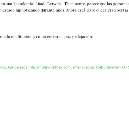
en una “plandemia”. Añade Berwick: “Finalmente, parece que las personas
n estado hipnotizando durante años. Ahora está claro que la gran bestia
 a la meditación, y cómo entrar en paz y relajación:
ov
EUA
gripe española
Jeff Berwick
México
muerte
nocebo
placebo
plandemia.
UR