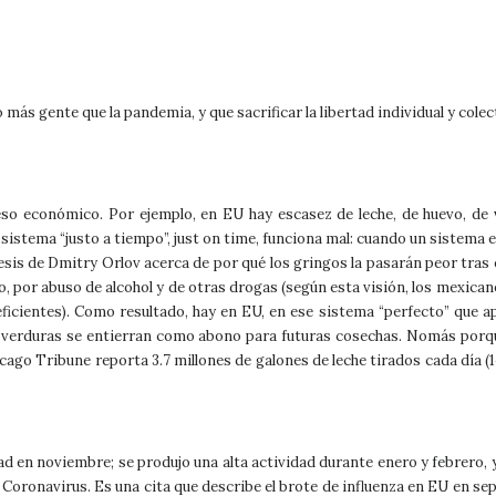
gente que la pandemia, y que sacrificar la libertad individual y colecti
so económico. Por ejemplo, en EU hay escasez de leche, de huevo, de
istema “justo a tiempo”, just on time, funciona mal: cuando un sistema es
tesis de Dmitry Orlov acerca de por qué los gringos la pasarán peor tras e
, por abuso de alcohol y de otras drogas (según esta visión, los mexica
ineficientes). Como resultado, hay en EU, en ese sistema “perfecto” qu
las verduras se entierran como abono para futuras cosechas. Nomás porq
cago Tribune reporta 3.7 millones de galones de leche tirados cada día (14
en noviembre; se produjo una alta actividad durante enero y febrero, y
Coronavirus. Es una cita que describe el brote de influenza en EU en sep