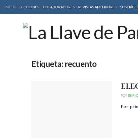
INICIO
SECCIONES
COLABORADORES
REVISTAS ANTERIORES
SUSCRÍBE
Etiqueta:
recuento
ELEC
POR
ENRI
Por prim