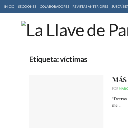
INICIO
SECCIONES
COLABORADORES
REVISTAS ANTERIORES
SUSCRÍBE
Etiqueta:
víctimas
MÁS
POR
MARC
“Detrás
me ...