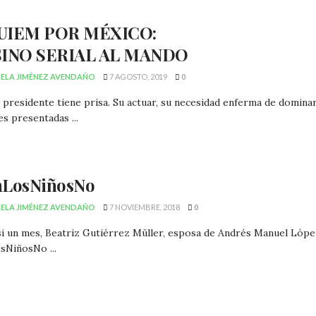
UIEM POR MÉXICO:
SINO SERIAL AL MANDO
ELA JIMÉNEZ AVENDAÑO
7 AGOSTO, 2019
0
presidente tiene prisa. Su actuar, su necesidad enferma de dominar
s presentadas ...
LosNiñosNo
ELA JIMÉNEZ AVENDAÑO
7 NOVIEMBRE, 2018
0
i un mes, Beatriz Gutiérrez Müller, esposa de Andrés Manuel Lópe
NiñosNo ...