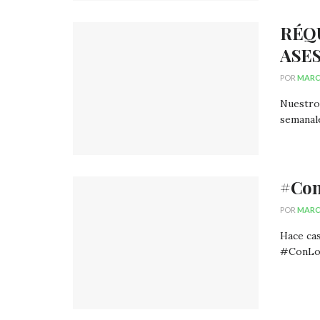
RÉQ
ASE
POR
MARC
Nuestro 
semanale
#Con
POR
MARC
Hace cas
#ConLos