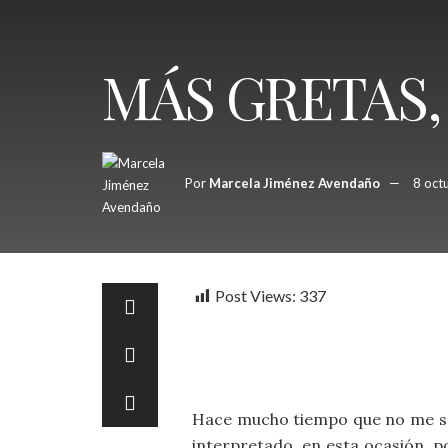
MÁS GRETAS,
Por
Marcela Jiménez Avendaño
8 oct
Post Views:
337
Hace mucho tiempo que no me sen
interpretado, en esta ocasión, p