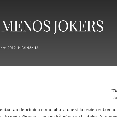
 MENOS JOKERS
ubre, 2019
in
Edición 16
“D
J
tía tan deprimida como ahora que vi la recién estrenada
or Joaquin Phoenix y cuyos diálogos son brutales. Y aunqu