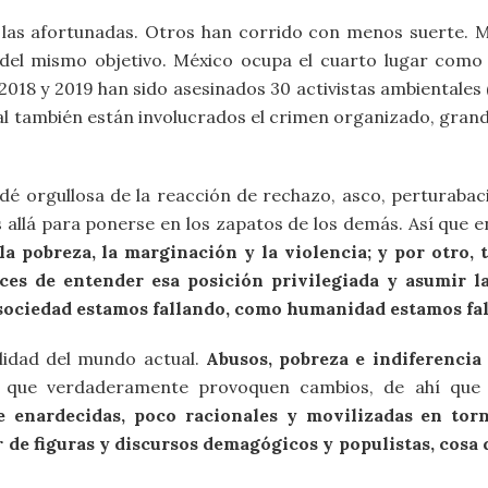
e las afortunadas. Otros han corrido con menos suerte. M
 del mismo objetivo. México ocupa el cuarto lugar como 
2018 y 2019 han sido asesinados 30 activistas ambientales
l también están involucrados el crimen organizado, grand
edé orgullosa de la reacción de rechazo, asco, perturabac
 allá para ponerse en los zapatos de los demás. Así que e
a pobreza, la marginación y la violencia; y por otro,
ces de entender esa posición privilegiada y asumir l
sociedad estamos fallando, como humanidad estamos fa
lidad del mundo actual.
Abusos, pobreza e indiferenci
que verdaderamente provoquen cambios, de ahí que
 enardecidas, poco racionales y movilizadas en torn
 de figuras y discursos demagógicos y populistas, cosa