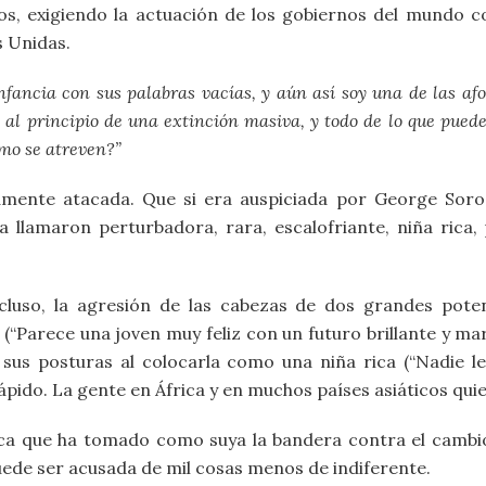
s, exigiendo la actuación de los gobiernos del mundo c
s Unidas.
fancia con sus palabras vacías, y aún así soy una de las afo
al principio de una extinción masiva, y todo de lo que pued
mo se atreven?”
damente atacada. Que si era auspiciada por George Soro
 llamaron perturbadora, rara, escalofriante, niña rica, p
.
ncluso, la agresión de las cabezas de dos grandes pot
 (“Parece una joven muy feliz con un futuro brillante y ma
zó sus posturas al colocarla como una niña rica (“Nadie
ido. La gente en África y en muchos países asiáticos quier
ca que ha tomado como suya la bandera contra el cambio
puede ser acusada de mil cosas menos de indiferente.