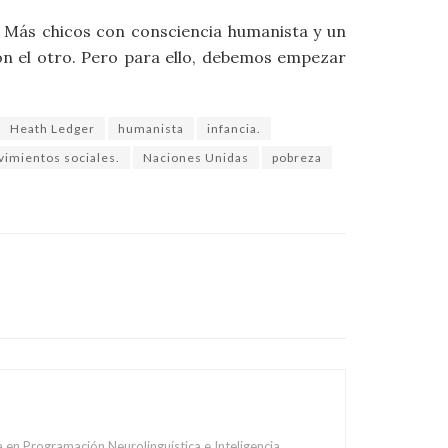
 Más chicos con consciencia humanista y un
on el otro. Pero para ello, debemos empezar
Heath Ledger
humanista
infancia.
imientos sociales.
Naciones Unidas
pobreza
 en Programación Neurolinguística e Inteligencia