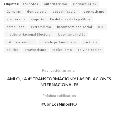
Etiquetas:
acuerdos
autoritarismo
Bernard Crick
Cámaras
democracia
descalificación
dogmatismo
electorado
empatía
En defensa de la política
estabilidad
extremismo
inconformidad social
INE
Instituto Nacional Electoral
laborismo inglés
Latinobarómetro
modelo parlamentario
parálisis
política
pragmatismo
radicalismo
reivindicación
Publicación anterior
AMLO, LA 4ª TRANSFORMACIÓN Y LAS RELACIONES
INTERNACIONALES
Próxima publicación
#ConLosNiñosNO