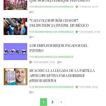
QUE NOS DEJA ENRIQUE PEÑA NIETO
POR
REGINA MENDOZA HERNÁNDEZ
7 FEBRERO, 2019
0
“CADA VEZ SON MÁS CHAVOS”:
DELINCUENCIA JUVENIL EN MÉXICO
POR
REGINA MENDOZA HERNÁNDEZ
7 DICIEMBRE, 2018
0
LOS EMPLEOS MEJOR PAGADOS DEL
FUTURO
POR
REGINA MENDOZA HERNÁNDEZ
7 NOVIEMBRE, 2018
0
SE ACERCA LA LLEGADA DE LA PASTILLA
ANTICONCEPTIVA PARA HOMBRES
¡ENHORABUENA!
POR
REGINA MENDOZA HERNÁNDEZ
7 OCTUBRE, 2018
0
1
2