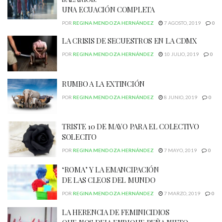
UNA ECUACIÓN COMPLETA
POR
REGINA MENDOZA HERNÁNDEZ
7 AGOSTO, 2019
0
LA CRISIS DE SECUESTROS EN LA CDMX
POR
REGINA MENDOZA HERNÁNDEZ
10 JULIO, 2019
0
RUMBO A LA EXTINCIÓN
POR
REGINA MENDOZA HERNÁNDEZ
8 JUNIO, 2019
0
TRISTE 10 DE MAYO PARA EL COLECTIVO
SOLECITO
POR
REGINA MENDOZA HERNÁNDEZ
7 MAYO, 2019
0
‘ROMA’ Y LA EMANCIPACIÓN
DE LAS CLEOS DEL MUNDO
POR
REGINA MENDOZA HERNÁNDEZ
7 MARZO, 2019
0
LA HERENCIA DE FEMINICIDIOS