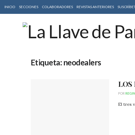
INICIO
SECCIONES
COLABORADORES
REVISTAS ANTERIORES
SUSCRÍBE
Etiqueta:
neodealers
LOS
POR
REGI
El tres 