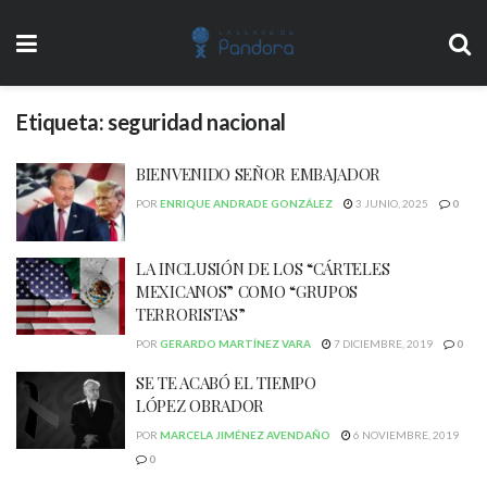
Etiqueta:
seguridad nacional
BIENVENIDO SEÑOR EMBAJADOR
POR
ENRIQUE ANDRADE GONZÁLEZ
3 JUNIO, 2025
0
LA INCLUSIÓN DE LOS “CÁRTELES
MEXICANOS” COMO “GRUPOS
TERRORISTAS”
POR
GERARDO MARTÍNEZ VARA
7 DICIEMBRE, 2019
0
SE TE ACABÓ EL TIEMPO
LÓPEZ OBRADOR
POR
MARCELA JIMÉNEZ AVENDAÑO
6 NOVIEMBRE, 2019
0