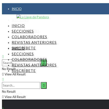
INICIO
SECCIONES
INICIO
SECCIONES
COLABORADORES
COLABORADORES
REVISTAS ANTERIORES
REVISTAS ANTERIORES
SUSCRÍBETE
INICIO
SUSCRÍBETE
SECCIONES
COLABORADORES
REVISTAS ANTERIORES
6, agosto, 2026
No Result
SUSCRÍBETE
View All Result
No Result
Login
View All Result