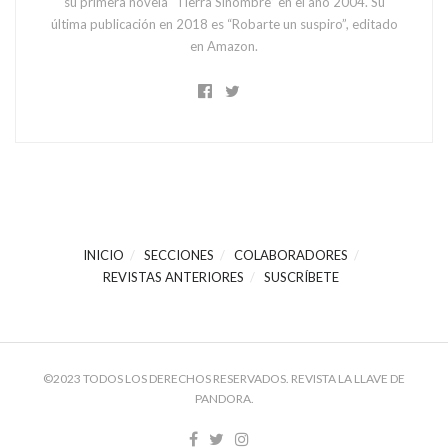
su primera novela “Tierra Sinombre” en el año 2004. Su
última publicación en 2018 es “Robarte un suspiro”, editado
en Amazon.
INICIO
SECCIONES
COLABORADORES
REVISTAS ANTERIORES
SUSCRÍBETE
©2023 TODOS LOS DERECHOS RESERVADOS. REVISTA LA LLAVE DE
PANDORA.