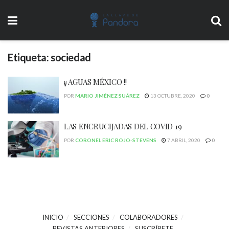
Etiqueta:
sociedad
¡¡ AGUAS MÉXICO !!
POR
MARIO JIMÉNEZ SUÁREZ
13 OCTUBRE, 2020
0
LAS ENCRUCIJADAS DEL COVID 19
POR
CORONEL ERIC ROJO-STEVENS
7 ABRIL, 2020
0
INICIO
SECCIONES
COLABORADORES
REVISTAS ANTERIORES
SUSCRÍBETE