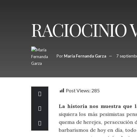
RACIOCINIO 
Por
María Fernanda Garza
7 septiemb
Post Views:
285
La historia nos muestra que l
siquiera los más pesimistas pens
quema de herejes, persecución d
barbarismos de hoy en día, todo