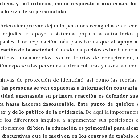
áticos y autoritarios, como respuesta a una crisis, h
a fuerza de su personalidad
.
stórico siempre van dejando personas rezagadas en el cami
s adjudica el apoyo a sistemas populistas autoritarios
pables. Una explicación más plausible es que
el apoyo a
ucación de la sociedad
. Cuando los pueblos están bien ed
ntíficas, inoculándolos contra teorías de conspiración,
n expone a las personas a otras culturas y razas haciendo 
itivas de protección de identidad, así como las teorías 
las personas se ven expuestas a información contrari
entidad amenazada su primera reacción es defender sus
a hasta hacerse insostenible
.
Este punto de quiebre 
er, y de lo público de la evidencia.
De aquí la importanci
er los diferentes ángulos, a argumentar sus posiciones c
cionismos.
Si bien la educación es primordial para alc
s discursivas que lo motiven en los centros de trabajo, 