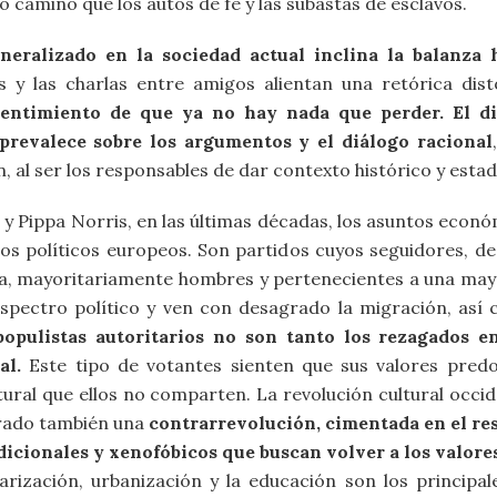
 camino que los autos de fe y las subastas de esclavos.
eralizado en la sociedad actual inclina la balanza 
s y las charlas entre amigos alientan una retórica distó
entimiento de que ya no hay nada que perder. El dis
prevalece sobre los argumentos y el diálogo racional
, al ser los responsables de dar contexto histórico y estad
y Pippa Norris, en las últimas décadas, los asuntos econó
dos políticos europeos. Son partidos cuyos seguidores, d
da, mayoritariamente hombres y pertenecientes a una mayo
spectro político y ven con desagrado la migración, así c
opulistas autoritarios no son tanto los rezagados e
al.
Este tipo de votantes sienten que sus valores pred
ral que ellos no comparten. La revolución cultural occiden
rado también una
contrarrevolución, cimentada en el re
icionales y xenofóbicos que buscan volver a los valore
ularización, urbanización y la educación son los princip