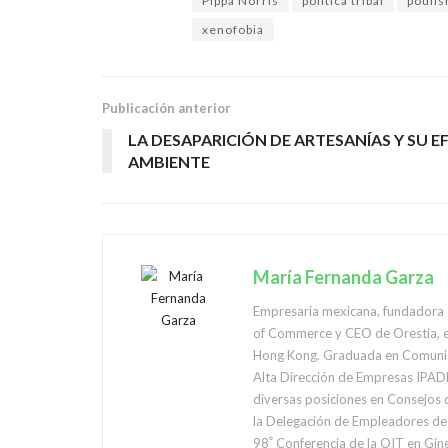
Pippa Norris
política tribal
pouli
xenofobia
Publicación anterior
LA DESAPARICIÓN DE ARTESANÍAS Y SU E
AMBIENTE
María Fernanda Garza
Empresaria mexicana, fundadora d
of Commerce y CEO de Orestia, em
Hong Kong. Graduada en Comunica
Alta Dirección de Empresas IPADE
diversas posiciones en Consejos 
la Delegación de Empleadores de 
98ﹾ Conferencia de la OIT en Ginebra, Suiza. Ha sido nombrada representante del Sector Empresarial ante diversas instancias gubernamentales como el Comité