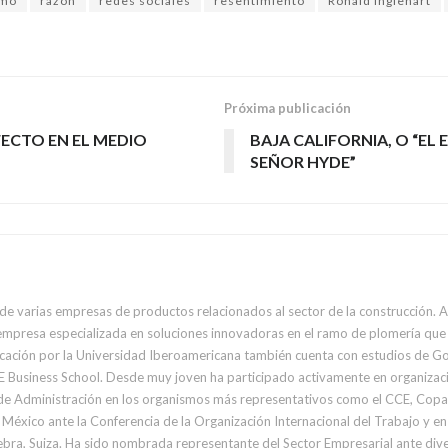
smo
razón
redes sociales
resentimiento
Ronald Inglehart
Próxima publicación
FECTO EN EL MEDIO
BAJA CALIFORNIA, O “EL
SEÑOR HYDE”
e varias empresas de productos relacionados al sector de la construcción. 
presa especializada en soluciones innovadoras en el ramo de plomería que e
ción por la Universidad Iberoamericana también cuenta con estudios de Gobe
 Business School. Desde muy joven ha participado activamente en organizaci
de Administración en los organismos más representativos como el CCE, Copa
México ante la Conferencia de la Organización Internacional del Trabajo y 