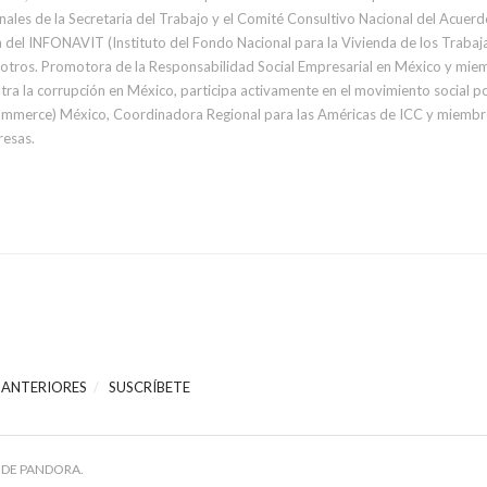
nales de la Secretaria del Trabajo y el Comité Consultivo Nacional del Acue
 del INFONAVIT (Instituto del Fondo Nacional para la Vivienda de los Trabaja
e otros. Promotora de la Responsabilidad Social Empresarial en México y mi
ra la corrupción en México, participa activamente en el movimiento social po
ommerce) México, Coordinadora Regional para las Américas de ICC y miembro 
resas.
 ANTERIORES
SUSCRÍBETE
 DE PANDORA.