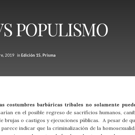
VS POPULISMO
re, 2019
in
Edición 15
,
Prisma
as costumbres barbáricas tribales no solamente puede
arían en el posible regreso de sacrificios humanos, canib
e brujas o castigos y ejecuciones públicas. A pesar de q
 parece indicar que la criminalización de la homosexuali