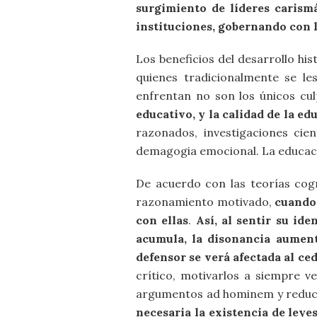
surgimiento de líderes carism
instituciones, gobernando con l
Los beneficios del desarrollo hi
quienes tradicionalmente se le
enfrentan no son los únicos cul
educativo, y la calidad de la ed
razonados, investigaciones cie
demagogia emocional. La educació
De acuerdo con las teorías cogn
razonamiento motivado,
cuando 
con ellas
.
Así, al sentir su id
acumula, la disonancia aument
defensor se verá afectada al ced
crítico, motivarlos a siempre v
argumentos ad hominem y reduc
necesaria la existencia de leye