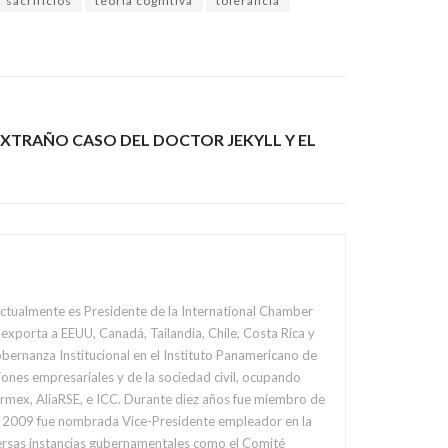
sacrificios
teoría cognitiva
tolerancia
 EXTRAÑO CASO DEL DOCTOR JEKYLL Y EL
Actualmente es Presidente de la International Chamber
xporta a EEUU, Canadá, Tailandia, Chile, Costa Rica y
rnanza Institucional en el Instituto Panamericano de
ones empresariales y de la sociedad civil, ocupando
rmex, AliaRSE, e ICC. Durante diez años fue miembro de
en 2009 fue nombrada Vice-Presidente empleador en la