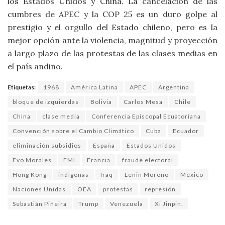
los Estados Unidos y China. La cancelación de las
cumbres de APEC y la COP 25 es un duro golpe al
prestigio y el orgullo del Estado chileno, pero es la
mejor opción ante la violencia, magnitud y proyección
a largo plazo de las protestas de las clases medias en
el país andino.
Etiquetas:
1968
América Latina
APEC
Argentina
bloque de izquierdas
Bolivia
Carlos Mesa
Chile
China
clase media
Conferencia Episcopal Ecuatoriana
Convención sobre el Cambio Climático
Cuba
Ecuador
eliminación subsidios
España
Estados Unidos
Evo Morales
FMI
Francia
fraude electoral
Hong Kong
indígenas
Iraq
Lenin Moreno
México
Naciones Unidas
OEA
protestas
represión
Sebastián Piñeira
Trump
Venezuela
Xi Jinpin.