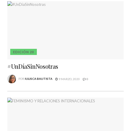
EDICIÓN 20
#UnDíaSinNosotras
POR
IULISCA BAUTISTA
9 MARZO, 2020
0