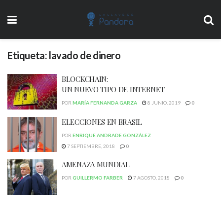
Etiqueta:
lavado de dinero
BLOCKCHAIN:
UN NUEVO TIPO DE INTERNET
POR
MARÍA FERNANDA GARZA
8 JUNIO, 2019
0
ELECCIONES EN BRASIL
POR
ENRIQUE ANDRADE GONZÁLEZ
7 SEPTIEMBRE, 2018
0
AMENAZA MUNDIAL
POR
GUILLERMO FARBER
7 AGOSTO, 2018
0